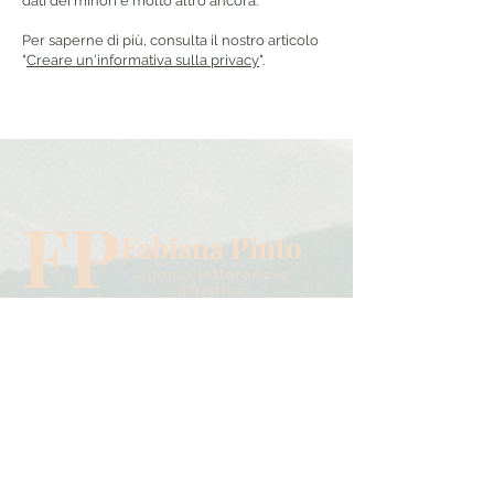
dati dei minori e molto altro ancora.
Per saperne di più, consulta il nostro articolo
"
Creare un'informativa sulla privacy
".
FP
Fabiana Pinto
Agente letterario e
artistico
Home
Chi sono
Lavoriamo insieme
Ne parlano
Instagram