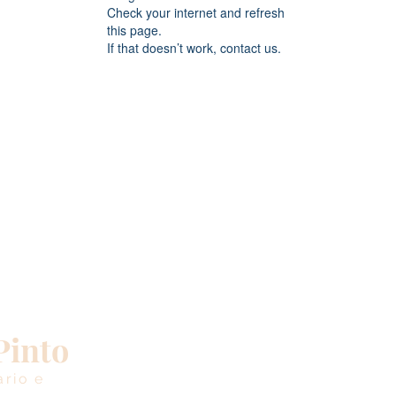
Check your internet and refresh
this page.
If that doesn’t work, contact us.
Iscriviti per ri
Pinto
informazioni e
ario e