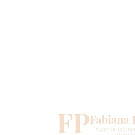
FP
Fabiana 
Agente letter
artistico