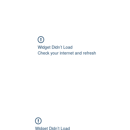
Widget Didn’t Load
Check your internet and refresh
this page.
If that doesn’t work, contact us.
Widget Didn’t Load